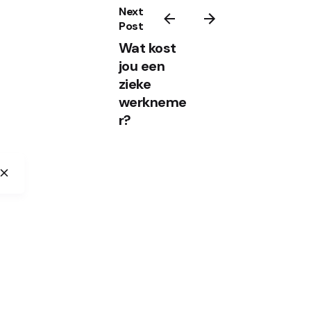
Next
Post
Wat kost
jou een
zieke
werkneme
r?