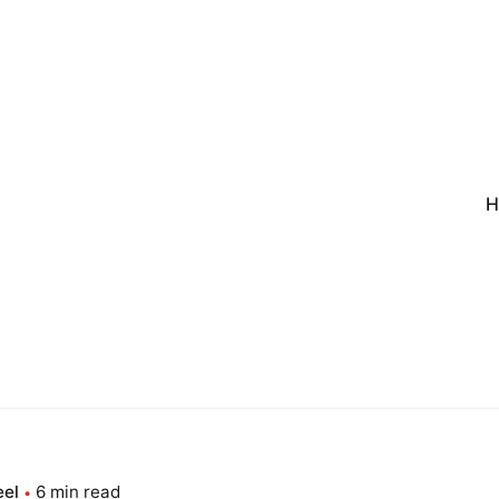
H
eel
6 min read