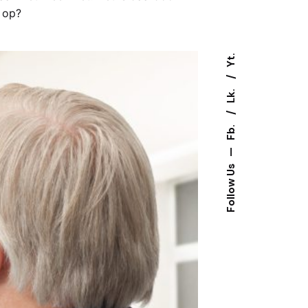
 op?
Yt.
Lk.
Fb.
—
Follow Us