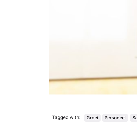
Tagged with:
Groei
Personeel
S