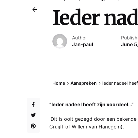
Ieder nad
Author
Publis
Jan-paul
June 5
Home
Aanspreken
Ieder nadeel heef
“Ieder nadeel heeft zijn voordeel…”
Dit is ooit gezegd door een bekende 
Cruijff of Willem van Hanegem).