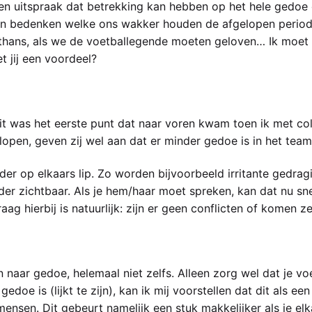
s een uitspraak dat betrekking kan hebben op het hele gedo
 bedenken welke ons wakker houden de afgelopen periode
lthans, als we de voetballegende moeten geloven… Ik moet e
 jij een voordeel?
 was het eerste punt dat naar voren kwam toen ik met coll
pen, geven zij wel aan dat er minder gedoe is in het team
der op elkaars lip. Zo worden bijvoorbeeld irritante gedrag
r zichtbaar. Als je hem/haar moet spreken, kan dat nu sn
aag hierbij is natuurlijk: zijn er geen conflicten of komen ze 
 naar gedoe, helemaal niet zelfs. Alleen zorg wel dat je vo
edoe is (lijkt te zijn), kan ik mij voorstellen dat dit als e
mensen. Dit gebeurt namelijk een stuk makkelijker als je elk