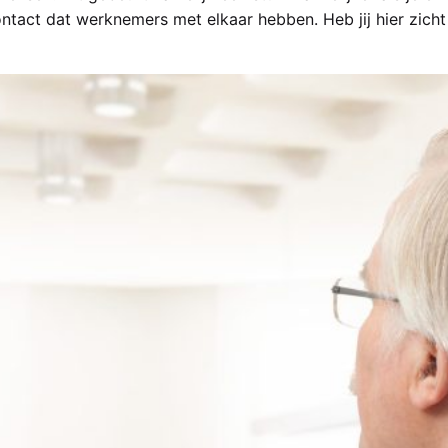
ontact dat werknemers met elkaar hebben. Heb jij hier zicht